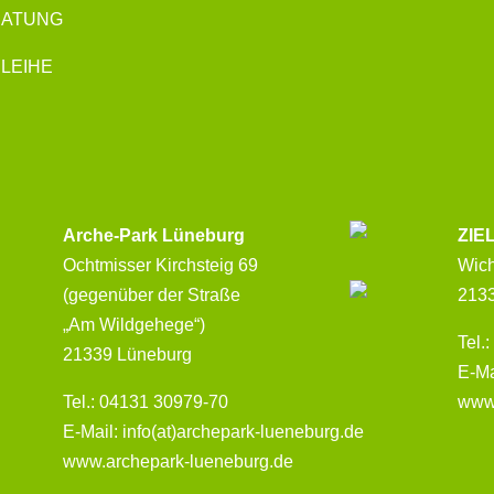
RATUNG
LEIHE
Arche-Park Lüneburg
ZIE
Ochtmisser Kirchsteig 69
Wic
(gegenüber der Straße
213
„Am Wildgehege“)
Tel.
21339 Lüneburg
E-Ma
Tel.: 04131 30979-70
www
E-Mail: info(at)archepark-lueneburg.de
www.archepark-lueneburg.de