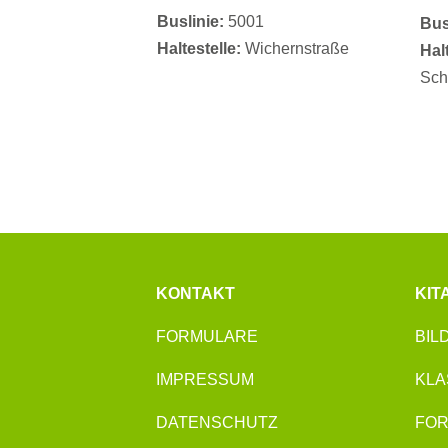
Buslinie:
5001
Bus
Haltestelle:
Wichernstraße
Halt
Sch
KONTAKT
KIT
FORMULARE
BIL
IMPRESSUM
KLA
DATENSCHUTZ
FOR