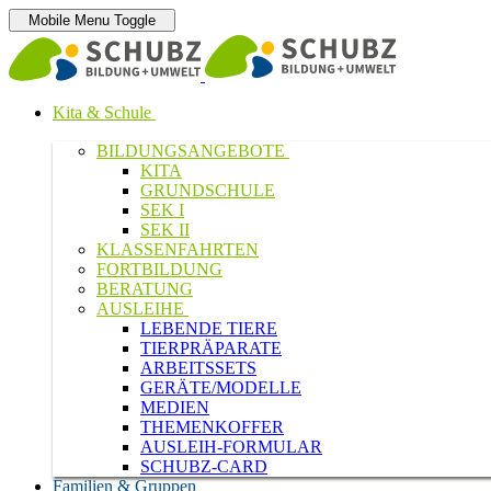
Mobile Menu Toggle
Kita & Schule
BILDUNGSANGEBOTE
KITA
GRUNDSCHULE
SEK I
SEK II
KLASSENFAHRTEN
FORTBILDUNG
BERATUNG
AUSLEIHE
LEBENDE TIERE
TIERPRÄPARATE
ARBEITSSETS
GERÄTE/MODELLE
MEDIEN
THEMENKOFFER
AUSLEIH-FORMULAR
SCHUBZ-CARD
Familien & Gruppen