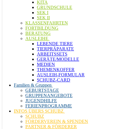
KITA
GRUNDSCHULE
SEK I
SEK II
KLASSENFAHRTEN
FORTBILDUNG
BERATUNG
AUSLEIHE
LEBENDE TIERE
TIERPRÄPARATE
ARBEITSSETS
GERÄTE/MODELLE
MEDIEN
THEMENKOFFER
AUSLEIH-FORMULAR
SCHUBZ-CARD
Familien & Gruppen
GEBURTSTAGE
GRUPPENANGEBOTE
JUGENDHILFE
FERIENPROGRAMME
INFOS ÜBERS SCHUBZ
SCHUBZ
FÖRDERVEREIN & SPENDEN
PARTNER & FÖRDERER