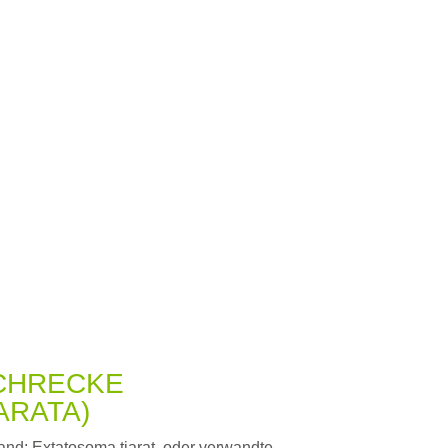
CHRECKE
ARATA)
and: Extatosoma tiarat. oder verwandte