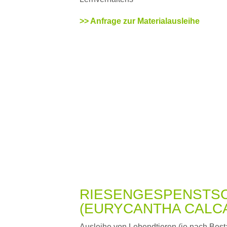
>> Anfrage zur Materialausleihe
RIESENGESPENSTS
(EURYCANTHA CALC
Ausleihe von Lebendtieren (je nach Best